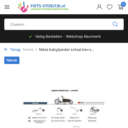
0
Veilig Bestellen - Webshop Keurmerk
Terug
Home
Melia baby/peuter schaal bev.s...
Nieuw