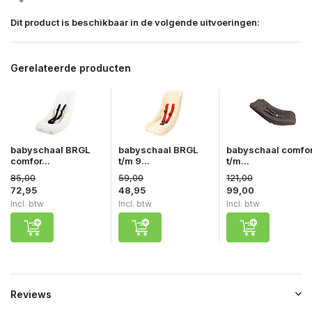
Dit product is beschikbaar in de volgende uitvoeringen:
Gerelateerde producten
babyschaal BRGL
babyschaal BRGL
babyschaal comfor
comfor...
t/m 9...
t/m...
85,00
59,00
121,00
72,95
48,95
99,00
Incl. btw
Incl. btw
Incl. btw
Reviews