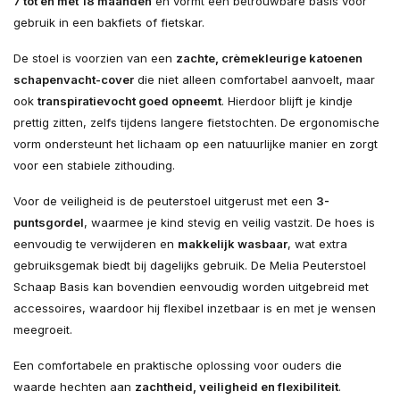
7 tot en met 18 maanden
en vormt een betrouwbare basis voor
gebruik in een bakfiets of fietskar.
De stoel is voorzien van een
zachte, crèmekleurige katoenen
schapenvacht-cover
die niet alleen comfortabel aanvoelt, maar
ook
transpiratievocht goed opneemt
. Hierdoor blijft je kindje
prettig zitten, zelfs tijdens langere fietstochten. De ergonomische
vorm ondersteunt het lichaam op een natuurlijke manier en zorgt
voor een stabiele zithouding.
Voor de veiligheid is de peuterstoel uitgerust met een
3-
puntsgordel
, waarmee je kind stevig en veilig vastzit. De hoes is
eenvoudig te verwijderen en
makkelijk wasbaar
, wat extra
gebruiksgemak biedt bij dagelijks gebruik. De Melia Peuterstoel
Schaap Basis kan bovendien eenvoudig worden uitgebreid met
accessoires, waardoor hij flexibel inzetbaar is en met je wensen
meegroeit.
Een comfortabele en praktische oplossing voor ouders die
waarde hechten aan
zachtheid, veiligheid en flexibiliteit
.