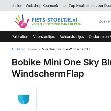
rmerk
Top Kwaliteit en zeer Duurzaam
Gratis verzending 
Pakketten
Voorstoeltjes
Achterstoeltjes
Onderdelen 
Terug
Home
Mini One Sky Blue WindschermFl...
Bobike Mini One Sky B
WindschermFlap