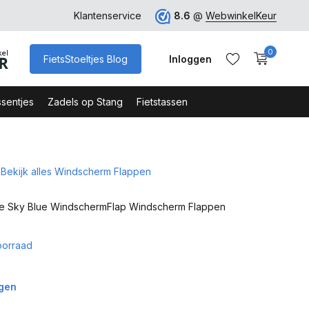
rk
Klantenservice
8.6
@
WebwinkelKeur
0
FietsStoeltjes Blog
Inloggen
sentjes
Zadels op Stang
Fietstassen
Bekijk alles Windscherm Flappen
Account aanmaken
Account aanmaken
ne Sky Blue WindschermFlap Windscherm Flappen
oorraad
agen