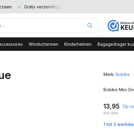
binnen NL vanaf 100 euro
Veilig Bestellen - Webshop Keurme
Accessoires
Windschermen
Kinderhelmen
Bagagedrager kus
lue
Merk:
Bobike
Bobike Mini O
13,95
Op v
Incl. btw
1 tot 2 werkd