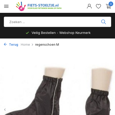
0
Veilig Bestellen - Webshop Keurmerk
Terug
Home
regenschoen M