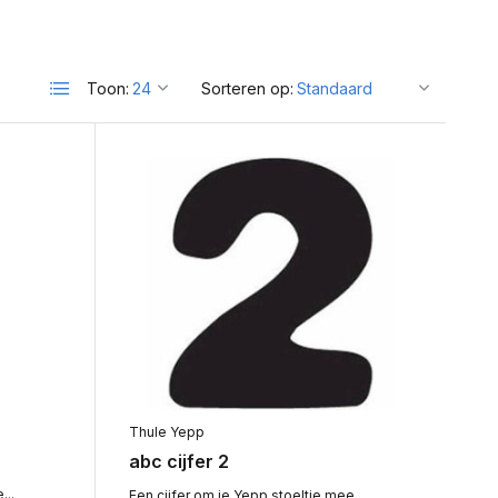
Toon:
Sorteren op:
Thule Yepp
abc cijfer 2
...
Een cijfer om je Yepp stoeltje mee...