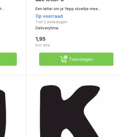
...
Een letter om je Yepp stoeltje mee...
Op voorraad
1 tot 2 werkdagen
Deliverytime
1,95
Incl. btw
Toevoegen