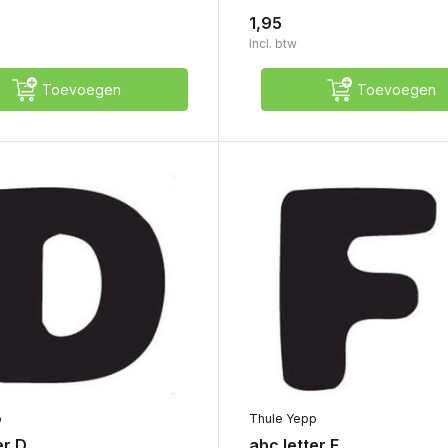
1,95
Incl. btw
Toevoegen
Toevoegen
p
Thule Yepp
er D
abc letter F