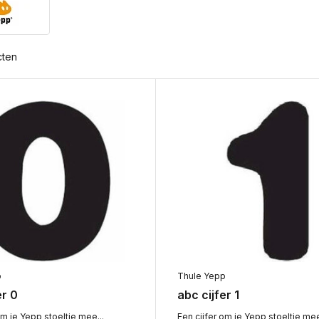
cten
p
Thule Yepp
er 0
abc cijfer 1
om je Yepp stoeltje mee...
Een cijfer om je Yepp stoeltje mee