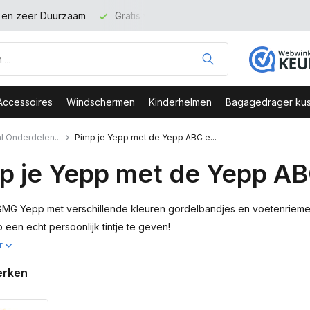
binnen NL vanaf 100 euro
Veilig Bestellen - Webshop Keurme
Accessoires
Windschermen
Kinderhelmen
Bagagedrager kus
l Onderdelen...
Pimp je Yepp met de Yepp ABC e...
p je Yepp met de Yepp AB
MG Yepp met verschillende kleuren gordelbandjes en voetenriemen
 een echt persoonlijk tintje te geven!
r
erken