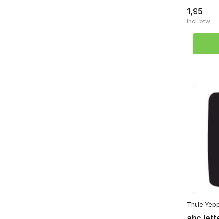
1,95
Incl. btw
Thule Yep
abc lett