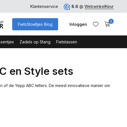
rk
Klantenservice
8.6
@
WebwinkelKeur
0
FietsStoeltjes Blog
Inloggen
sentjes
Zadels op Stang
Fietstassen
C en Style sets
Account aanmaken
Account aanmaken
 of de Yepp ABC letters. De meest innovatieve manier om