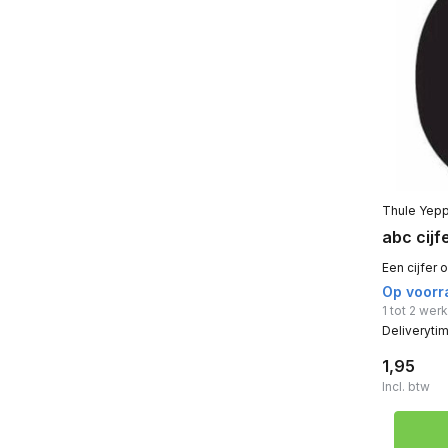
Thule Yep
abc cijf
Een cijfer 
Op voorr
1 tot 2 we
Deliveryti
1,95
Incl. btw