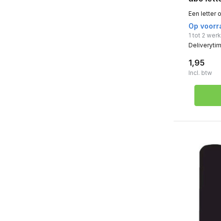
Een letter 
Op voorr
1 tot 2 we
Deliveryti
1,95
Incl. btw