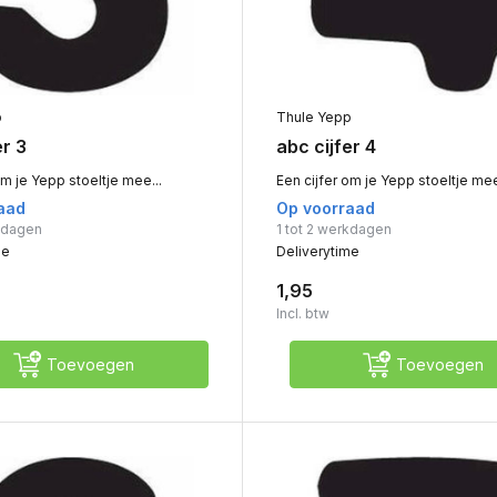
p
Thule Yepp
er 3
abc cijfer 4
om je Yepp stoeltje mee...
Een cijfer om je Yepp stoeltje mee
aad
Op voorraad
rkdagen
1 tot 2 werkdagen
me
Deliverytime
1,95
Incl. btw
Toevoegen
Toevoegen