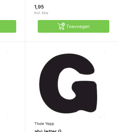
1,95
Incl. btw
Toevoegen
Thule Yepp
abc letter G