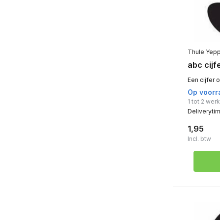
Thule Yep
abc cijf
Een cijfer 
Op voorr
1 tot 2 we
Deliveryti
1,95
Incl. btw