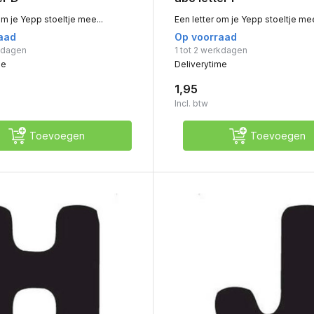
om je Yepp stoeltje mee...
Een letter om je Yepp stoeltje mee
aad
Op voorraad
rkdagen
1 tot 2 werkdagen
me
Deliverytime
1,95
Incl. btw
Toevoegen
Toevoegen