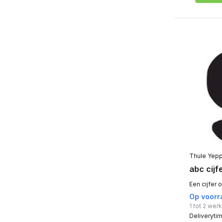
Thule Yep
abc cijf
Een cijfer 
Op voorr
1 tot 2 we
Deliveryti