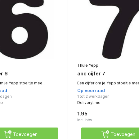
p
Thule Yepp
er 6
abc cijfer 7
om je Yepp stoeltje mee...
Een cijfer om je Yepp stoeltje mee
aad
Op voorraad
rkdagen
1 tot 2 werkdagen
me
Deliverytime
1,95
Incl. btw
Toevoegen
Toevoegen