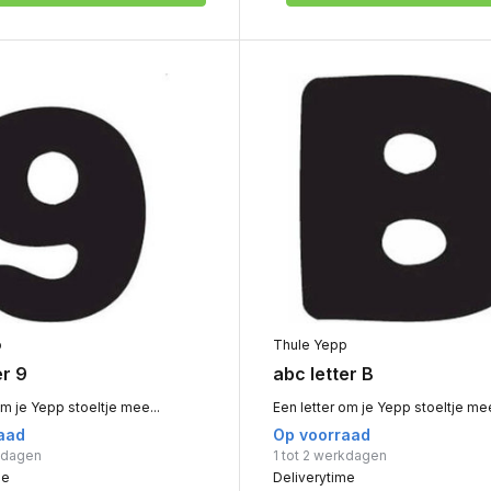
p
Thule Yepp
er 9
abc letter B
om je Yepp stoeltje mee...
Een letter om je Yepp stoeltje mee
aad
Op voorraad
rkdagen
1 tot 2 werkdagen
me
Deliverytime