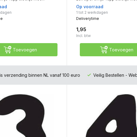
aad
Op voorraad
rkdagen
1 tot 2 werkdagen
me
Deliverytime
1,95
Incl. btw
Toevoegen
Toevoegen
is verzending binnen NL vanaf 100 euro
Veilig Bestellen - W