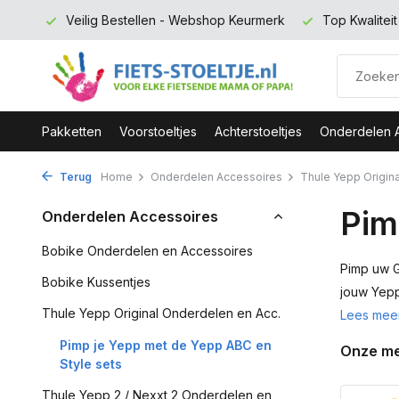
rmerk
Top Kwaliteit en zeer Duurzaam
Gratis verzending 
Pakketten
Voorstoeltjes
Achterstoeltjes
Onderdelen 
Terug
Home
Onderdelen Accessoires
Thule Yepp Origina
Pim
Onderdelen Accessoires
Bobike Onderdelen en Accessoires
Pimp uw G
Bobike Kussentjes
jouw Yepp
Thule Yepp Original Onderdelen en Acc.
Lees mee
Pimp je Yepp met de Yepp ABC en
Onze m
Style sets
Thule Yepp 2 / Nexxt 2 Onderdelen en