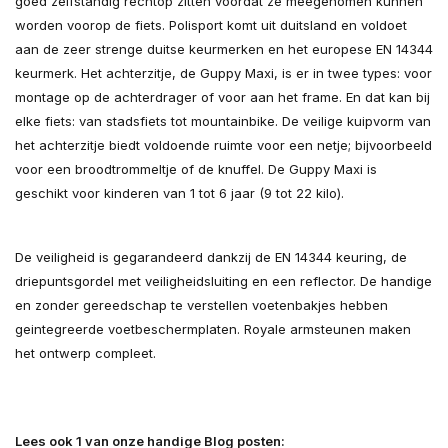
goed zelfstandig rechtop zitten voordat ze meegenomen kunnen
worden voorop de fiets. Polisport komt uit duitsland en voldoet
aan de zeer strenge duitse keurmerken en het europese EN 14344
keurmerk. Het achterzitje, de Guppy Maxi, is er in twee types: voor
montage op de achterdrager of voor aan het frame. En dat kan bij
elke fiets: van stadsfiets tot mountainbike. De veilige kuipvorm van
het achterzitje biedt voldoende ruimte voor een netje; bijvoorbeeld
voor een broodtrommeltje of de knuffel. De Guppy Maxi is
geschikt voor kinderen van 1 tot 6 jaar (9 tot 22 kilo).
De veiligheid is gegarandeerd dankzij de EN 14344 keuring, de
driepuntsgordel met veiligheidsluiting en een reflector. De handige
en zonder gereedschap te verstellen voetenbakjes hebben
geintegreerde voetbeschermplaten. Royale armsteunen maken
het ontwerp compleet.
Lees ook 1 van onze handige Blog posten: