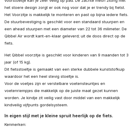
voorstoeltje kan je zeer veilig op pad. De zachte mesh zitting met
het stoere design zorgt er ook nog voor dat je er trendy bij fietst.
Het Voorzitje is makkelijk te monteren en past op bijna iedere fiets.
De stuurbevestiging is geschikt voor een standaard stuurpen en
een ahead stuurpen met een diameter van 22 tot 36 milimeter. De
Qibbel Air wordt kant-en-klaar geleverd; uit de doos direct op de
fiets.
Het Qibbel voorzitje is geschikt voor kinderen van 9 maanden tot 3
jaar (of 15 kg).
Dit fietsstoeltje is gemaakt van een sterke dubbele kunststofkuip
waardoor het een heel stevig stoeltje is.
Voor de voetjes zijn er verstelbare voetensteuntjes en
voetenriempjes die makkelijk op de juiste maat gezet kunnen
worden. Je kindje zit veilig vast door middel van een makkelijk
kindveilig vijfpunts gordelsysteem.
In eigen stijl met je kleine spruit heerlijk op de fiets.
Kenmerken: