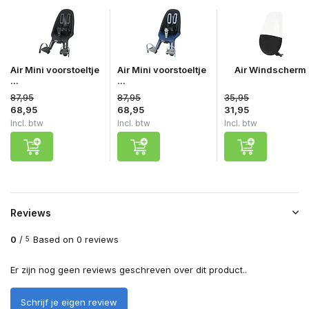
Air Mini voorstoeltje
Air Mini voorstoeltje
Air Windscherm
...
...
87,95
87,95
35,95
68,95
68,95
31,95
Incl. btw
Incl. btw
Incl. btw
Reviews
0
/
Based on 0 reviews
5
Er zijn nog geen reviews geschreven over dit product..
Schrijf je eigen review