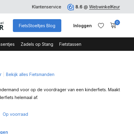
ro
Veilig Bestellen - Webshop Keurmerk
Klantenservice
8.6
@
WebwinkelKeur
0
FietsStoeltjes Blog
Inloggen
sentjes
Zadels op Stang
Fietstassen
r
Bekijk alles Fietsmanden
Account aanmaken
Account aanmaken
indermand voor op de voordrager van een kinderfiets. Maakt
erfiets helemaal af.
Op voorraad
agen