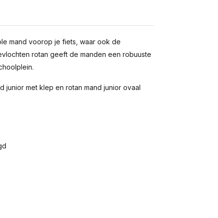
le mand voorop je fiets, waar ook de
ig gevlochten rotan geeft de manden een robuuste
choolplein.
nd junior met klep en rotan mand junior ovaal
gd