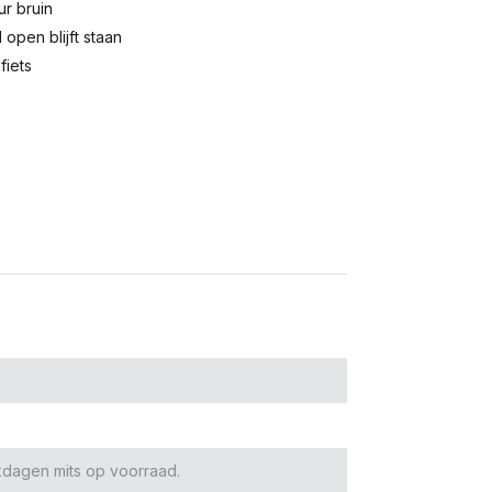
ur bruin
open blijft staan
fiets
kdagen mits op voorraad.