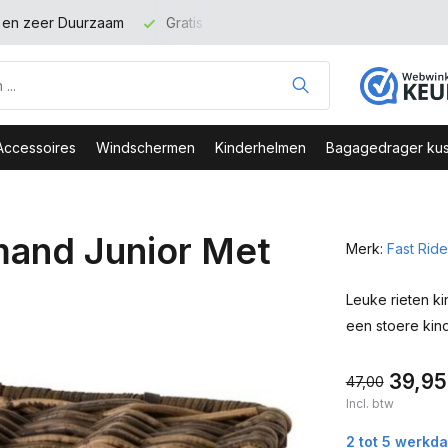
t en zeer Duurzaam
Gratis verzending binnen NL vanaf 100 eu
Accessoires
Windschermen
Kinderhelmen
Bagagedrager kus
mand Junior Met
Merk:
Fast Ride
Leuke rieten k
een stoere kind
39,95
47,00
Incl. btw
2 tot 5 werkd