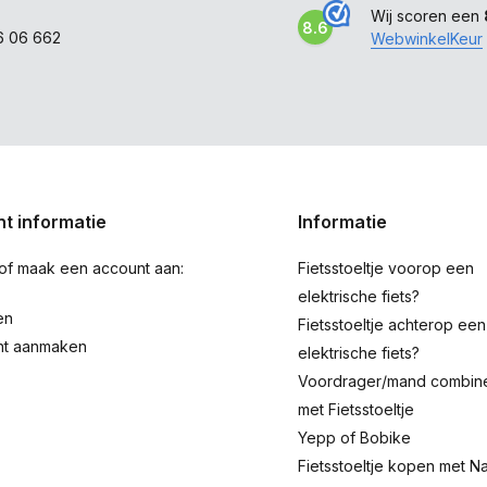
Wij scoren een
8.6
6 06 662
WebwinkelKeur
t informatie
Informatie
 of maak een account aan:
Fietsstoeltje voorop een
elektrische fiets?
en
Fietsstoeltje achterop een
nt aanmaken
elektrische fiets?
Voordrager/mand combin
met Fietsstoeltje
Yepp of Bobike
Fietsstoeltje kopen met Na