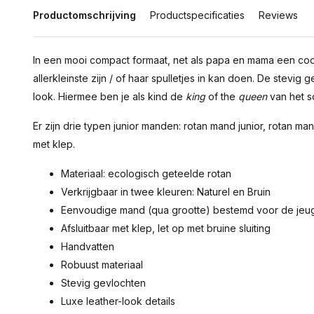
Productomschrijving
Productspecificaties
Reviews
In een mooi compact formaat, net als papa en mama een coo
allerkleinste zijn / of haar spulletjes in kan doen. De stev
look. Hiermee ben je als kind de
king
of the
queen
van het s
Er zijn drie typen junior manden: rotan mand junior, rotan ma
met klep.
Materiaal: ecologisch geteelde rotan
Verkrijgbaar in twee kleuren: Naturel en Bruin
Eenvoudige mand (qua grootte) bestemd voor de jeu
Afsluitbaar met klep, let op met bruine sluiting
Handvatten
Robuust materiaal
Stevig gevlochten
Luxe leather-look details