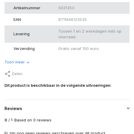
Artikelnummer
S021353
EAN
8711646123535
Tussen 1 en 2 werkdagen mits op
Levering
voorraad.
Verzending
Gratis vanaf 100 euro.
Toon meer
Delen
Dit product is beschikbaar in de volgende uitvoeringen:
Reviews
0
/
Based on 0 reviews
5
Er zijn nog geen reviews geschreven over dit product..