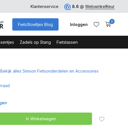
ro
Veilig Bestellen - Webshop Keurmerk
Klantenservice
8.6
@
WebwinkelKeur
0
FietsStoeltjes Blog
Inloggen
sentjes
Zadels op Stang
Fietstassen
Bekijk alles Simson Fietsonderdelen en Accessoires
Account aanmaken
Account aanmaken
rraad
agen
In Winkelwagen