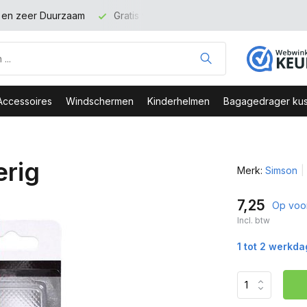
t en zeer Duurzaam
Gratis verzending binnen NL vanaf 100 eu
Accessoires
Windschermen
Kinderhelmen
Bagagedrager kus
erig
Merk:
Simson
7,25
Op voo
Incl. btw
1 tot 2 werkd