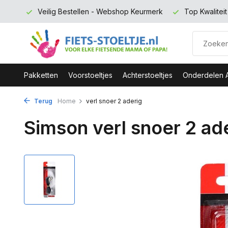
 euro
Veilig Bestellen - Webshop Keurmerk
Top Kwalitei
Pakketten
Voorstoeltjes
Achterstoeltjes
Onderdelen 
Terug
Home
verl snoer 2 aderig
Simson verl snoer 2 ad