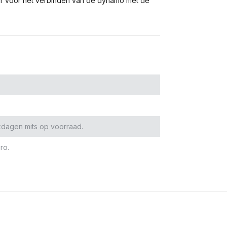
oer voor het verbinden van de dynamo met de
kdagen mits op voorraad.
ro.