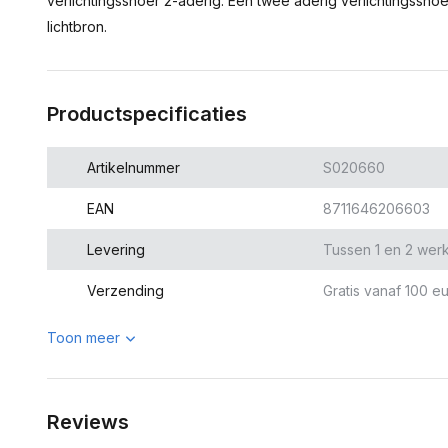
verlichtingssnoer 2-aderig. Een twee aderig verlichtingssn
lichtbron.
Productspecificaties
Artikelnummer
S020660
EAN
8711646206603
Levering
Tussen 1 en 2 wer
Verzending
Gratis vanaf 100 eu
Toon meer
Reviews