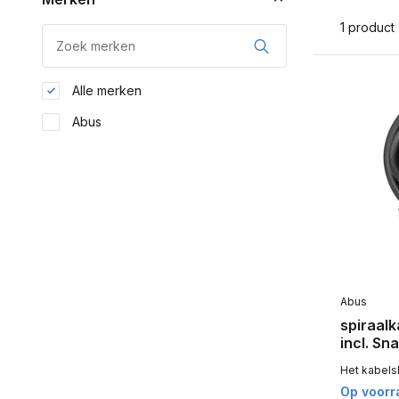
1 product
Alle merken
Abus
Abus
spiraalk
incl. Sn
Het kabelsl
Op voorr