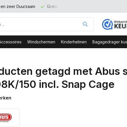
t en zeer Duurzaam
Gratis verzending binnen NL vanaf 100 eu
Accessoires
Windschermen
Kinderhelmen
Bagagedrager kus
ducten getagd met Abus sp
8K/150 incl. Snap Cage
erken