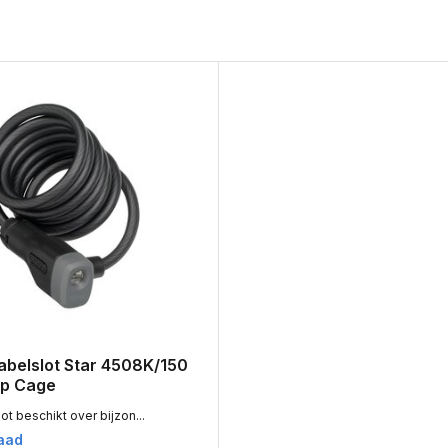
abelslot Star 4508K/150
ap Cage
ot beschikt over bijzon...
aad