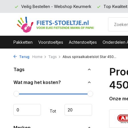
 euro
Veilig Bestellen - Webshop Keurmerk
Top Kwalitei
Pakketten
Voorstoeltjes
Achterstoeltjes
Onderdelen 
Terug
Home
Tags
Abus spiraalkabelslot Star 450...
Pro
Tags
450
Wat mag het kosten?
Onze m
Tot
Merken