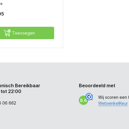
me
95
Toevoegen
onisch Bereikbaar
Beoordeeld met
 tot 22:00
Wij scoren een
8.6
6 06 662
WebwinkelKeur