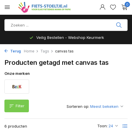
0
Veilig Bestellen - Webshop Keurmerk
Terug
Home
Tags
canvas tas
Producten getagd met canvas tas
Onze merken
Filter
Sorteren op:
Toon:
6 producten