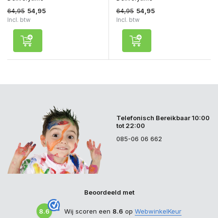
64,95
64,95
54,95
54,95
Incl. btw
Incl. btw
Telefonisch Bereikbaar 10:00
tot 22:00
085-06 06 662
Beoordeeld met
8.6
Wij scoren een
8.6
op
WebwinkelKeur