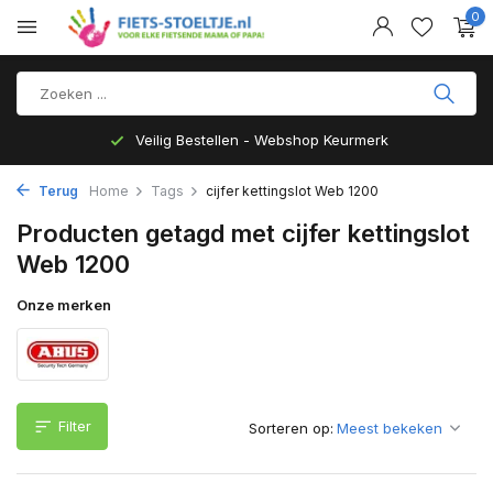
0
Veilig Bestellen - Webshop Keurmerk
Terug
Home
Tags
cijfer kettingslot Web 1200
Producten getagd met cijfer kettingslot
Web 1200
Onze merken
Filter
Sorteren op: