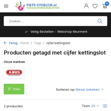
0
Veilig Bestellen - Webshop Keurmerk
Terug
Home
Tags
cijfer kettingslot
Producten getagd met cijfer kettingslot
Onze merken
Filter
Sorteren op:
Toon:
2 producten