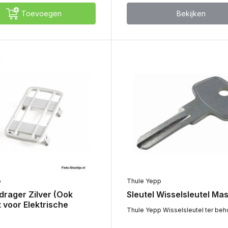
Toevoegen
Bekijken
p
Thule Yepp
 drager Zilver (Ook
Sleutel Wisselsleutel Ma
 voor Elektrische
Thule Yepp Wisselsleutel ter beho