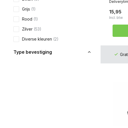
Deliveryti
Grijs
(1)
15,95
Incl. btw
Rood
(1)
Zilver
(53)
Diverse kleuren
(2)
Type bevestiging
Grat
Bagagedrager bevestiging
(2)
Easy Fit Bagagedrager bevestiging
(2)