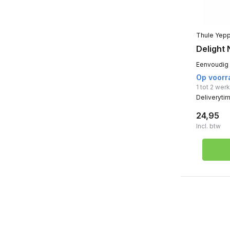
Thule Yep
Delight 
Eenvoudig e
Op voorr
1 tot 2 we
Deliveryti
24,95
Incl. btw