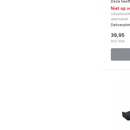
Deze heeft 
Niet op 
Uitverkocht
alternatief.
Deliveryti
39,95
Incl. btw