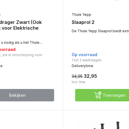
p
Thule Yepp
 drager Zwart (Ook
Slaaprol 2
 voor Elektrische
De Thule Yepp Slaaprol biedt extra
u nodig als u het Thule...
voorraad
Op voorraad
, zie in omschrijving voor
1 tot 2 werkdagen
me
Deliverytime
32,95
34,95
Incl. btw
Bekijken
Toevoegen