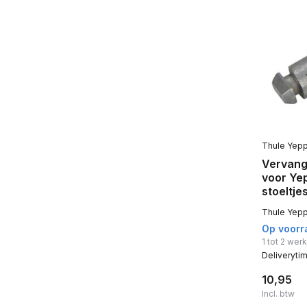
Thule Yep
Vervange
voor Ye
stoeltje
Thule Yepp
Op voorr
1 tot 2 we
Deliveryti
10,95
Incl. btw