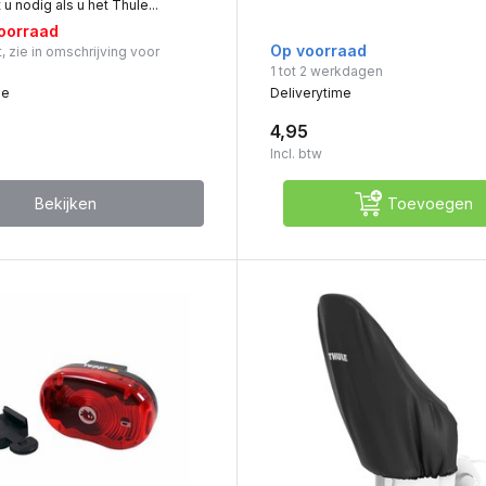
u nodig als u het Thule...
voorraad
Op voorraad
, zie in omschrijving voor
1 tot 2 werkdagen
me
Deliverytime
4,95
Incl. btw
Bekijken
Toevoegen