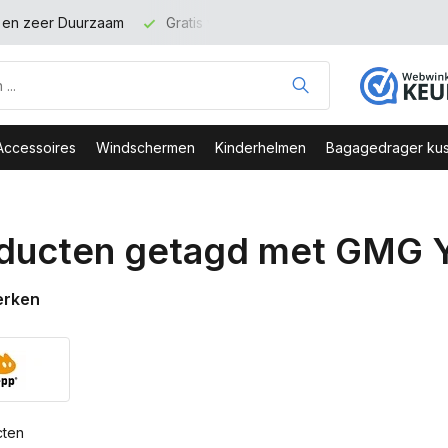
g binnen NL vanaf 100 euro
Veilig Bestellen - Webshop Keurm
Accessoires
Windschermen
Kinderhelmen
Bagagedrager kus
ducten getagd met GMG 
erken
cten