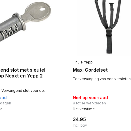
p
Thule Yepp
nd slot met sleutel
Maxi Gordelset
pp Nexxt en Yepp 2
Ter vervanging van een versleten 
s
 Vervangend slot voor de...
aad
Niet op voorraad
rkdagen
8 tot 14 werkdagen
me
Deliverytime
34,95
Incl. btw