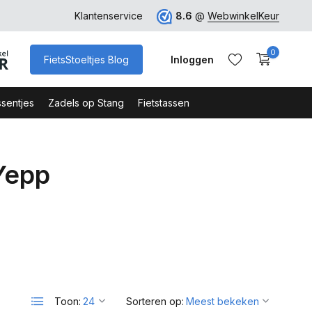
erk
Klantenservice
8.6
@
WebwinkelKeur
0
FietsStoeltjes Blog
Inloggen
sentjes
Zadels op Stang
Fietstassen
Yepp
Account aanmaken
Account aanmaken
Toon:
Sorteren op: