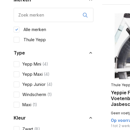
Alle merken
Thule Yepp
Type
Yepp Mini
(4)
Yepp Maxi
(4)
Yepp Junior
(4)
Thule Yep
Yeppie 
Windscherm
(1)
Voeten
Jasbes
Maxi
(1)
Geen voetj
Kleur
Op voorr
1 tot 2 we
Zwart
(8)