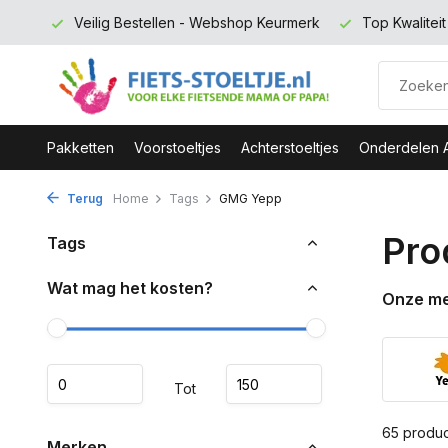
urmerk
Top Kwaliteit en zeer Duurzaam
Gratis verzendin
Pakketten
Voorstoeltjes
Achterstoeltjes
Onderdelen 
Terug
Home
Tags
GMG Yepp
Pro
Tags
Wat mag het kosten?
Onze m
Tot
65 produ
Merken