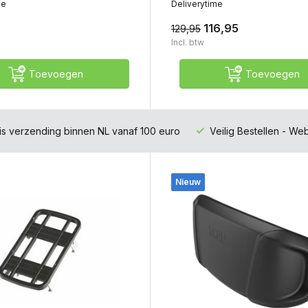
me
Deliverytime
116,95
129,95
Incl. btw
Toevoegen
Toevoegen
is verzending binnen NL vanaf 100 euro
Veilig Bestellen - W
Nieuw