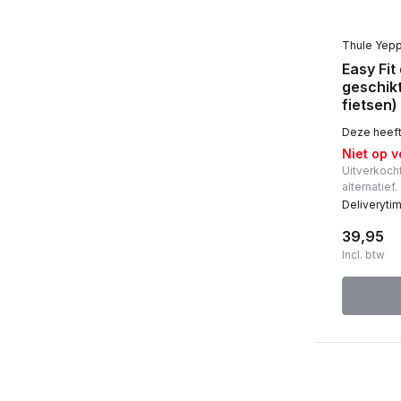
Thule Yep
Easy Fit
geschikt
fietsen)
Deze heeft 
Niet op 
Uitverkocht
alternatief.
Deliveryti
39,95
Incl. btw