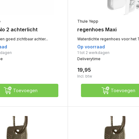
p
Thule Yepp
No 2 achterlicht
regenhoes Maxi
n goed zichtbaar achter...
Waterdichte regenhoes voor het T
aad
Op voorraad
rkdagen
1 tot 2 werkdagen
me
Deliverytime
19,95
Incl. btw
Toevoegen
Toevoegen