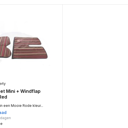
erty
et Mini + Windflap
 Red
in een Mooie Rode kleur...
aad
rkdagen
me