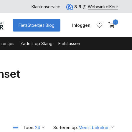
ro
Veilig Bestellen - Webshop Keurmerk
Klantenservice
8.6
@
WebwinkelKeur
0
FietsStoeltjes Blog
Inloggen
sentjes
Zadels op Stang
Fietstassen
nset
Account aanmaken
Account aanmaken
Toon:
Sorteren op: