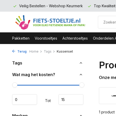
 euro
Veilig Bestellen - Webshop Keurmerk
Top Kwalitei
Pakketten
Voorstoeltjes
Achterstoeltjes
Onderdelen 
Terug
Home
Tags
Kussenset
Pro
Tags
Wat mag het kosten?
Onze m
Tot
1 product
Merken