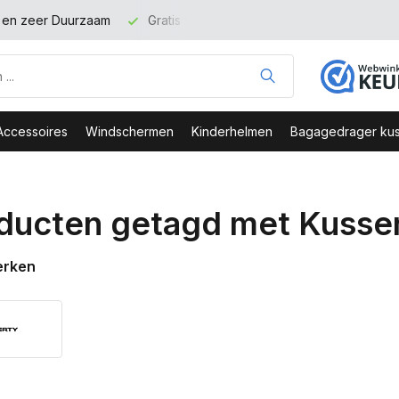
t en zeer Duurzaam
Gratis verzending binnen NL vanaf 100 eu
Accessoires
Windschermen
Kinderhelmen
Bagagedrager kus
ducten getagd met Kusse
erken