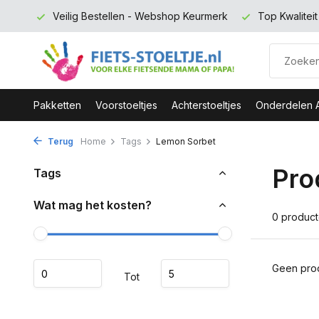
 euro
Veilig Bestellen - Webshop Keurmerk
Top Kwalitei
Pakketten
Voorstoeltjes
Achterstoeltjes
Onderdelen 
Terug
Home
Tags
Lemon Sorbet
Pro
Tags
Wat mag het kosten?
0 produc
Geen prod
Tot