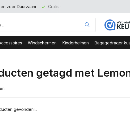
t en zeer Duurzaam
Gratis verzending binnen NL vanaf 100 eu
Accessoires
Windschermen
Kinderhelmen
Bagagedrager kus
ducten getagd met Lemon
ten
ucten gevonden!...