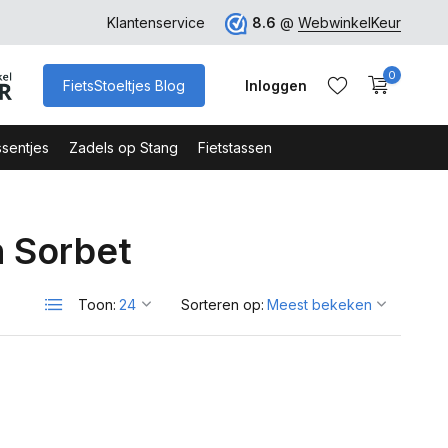
ro
Veilig Bestellen - Webshop Keurmerk
Klantenservice
8.6
@
WebwinkelKeur
0
FietsStoeltjes Blog
Inloggen
sentjes
Zadels op Stang
Fietstassen
 Sorbet
Account aanmaken
Account aanmaken
Toon:
Sorteren op: