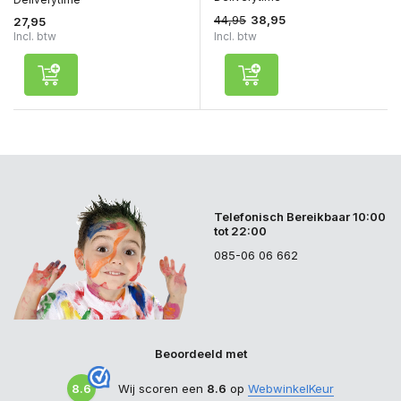
44,95
38,95
27,95
Incl. btw
Incl. btw
Telefonisch Bereikbaar 10:00
tot 22:00
085-06 06 662
Beoordeeld met
8.6
Wij scoren een
8.6
op
WebwinkelKeur