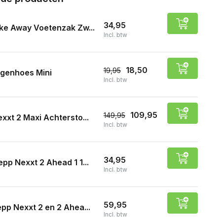
34,95
ke Away Voetenzak Zw...
Incl. btw
18,50
19,95
egenhoes Mini
Incl. btw
109,95
149,95
xxt 2 Maxi Achtersto...
Incl. btw
34,95
epp Nexxt 2 Ahead 1 1...
Incl. btw
59,95
pp Nexxt 2 en 2 Ahea...
Incl. btw