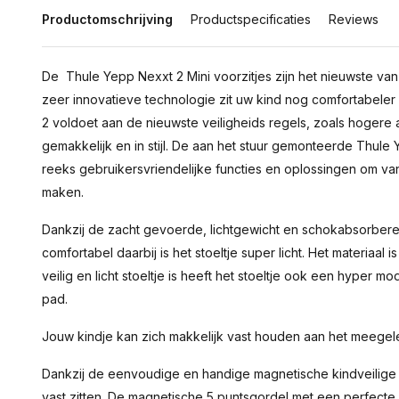
Productomschrijving
Productspecificaties
Reviews
De Thule Yepp Nexxt 2 Mini voorzitjes zijn het nieuwste van
zeer innovatieve technologie zit uw kind nog comfortabeler e
2 voldoet aan de nieuwste veiligheids regels, zoals hogere 
gemakkelijk en in stijl. De aan het stuur gemonteerde Thul
reeks gebruikersvriendelijke functies en oplossingen om van 
maken.
Dankzij de zacht gevoerde, lichtgewicht en schokabsorberend
comfortabel daarbij is het stoeltje super licht. Het materiaal 
veilig en licht stoeltje is heeft het stoeltje ook een hyper mod
pad.
Jouw kindje kan zich makkelijk vast houden aan het meegele
Dankzij de eenvoudige en handige magnetische kindveilige g
vast zitten. De magnetische 5 puntsgordel met een perfecte 