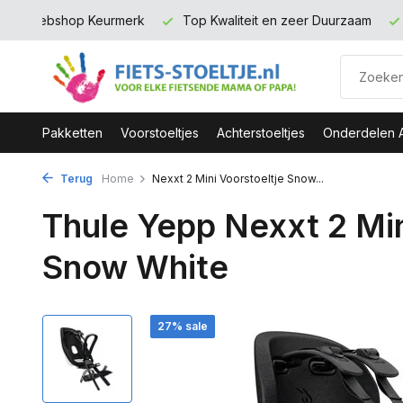
zeer Duurzaam
Gratis verzending binnen NL vanaf 100 euro
Pakketten
Voorstoeltjes
Achterstoeltjes
Onderdelen 
Terug
Home
Nexxt 2 Mini Voorstoeltje Snow...
Thule Yepp Nexxt 2 Min
Snow White
27% sale