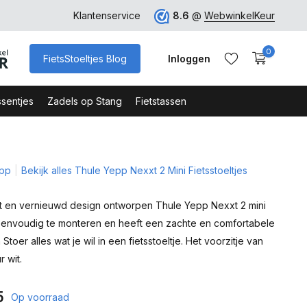
r Duurzaam
Gratis verzending binnen NL vanaf 100 euro
Klantenservice
8.6
@
WebwinkelKeur
0
FietsStoeltjes Blog
Inloggen
sentjes
Zadels op Stang
Fietstassen
epp
Bekijk alles Thule Yepp Nexxt 2 Mini Fietsstoeltjes
Account aanmaken
Account aanmaken
ht en vernieuwd design ontworpen Thule Yepp Nexxt 2 mini
s eenvoudig te monteren en heeft een zachte en comfortabele
n Stoer alles wat je wil in een fietsstoeltje. Het voorzitje van
 wit.
5
Op voorraad