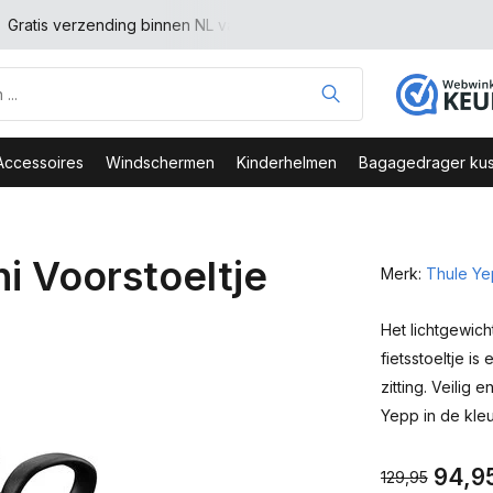
Veilig Bestellen - Webshop Keurmerk
Top Kwaliteit en zee
Accessoires
Windschermen
Kinderhelmen
Bagagedrager kus
i Voorstoeltje
Merk:
Thule Y
Het lichtgewic
fietsstoeltje i
zitting. Veilig e
Yepp in de kleur
94,9
129,95