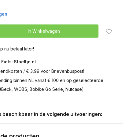
agen
In Winkelwagen
p nu betaal later!
 Fiets-Stoeltje.nl
zendkosten / € 3,99 voor Brievenbuspost!
zending binnen NL vanaf € 100 en op geselecteerde
 (Beck, WOBS, Bobike Go Serie, Nutcase)
is beschikbaar in de volgende uitvoeringen:
rde producten