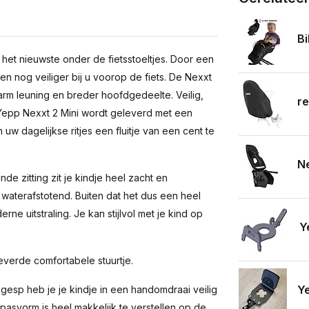
Bi
 het nieuwste onder de fietsstoeltjes. Door een
n nog veiliger bij u voorop de fiets. De Nexxt
arm leuning en breder hoofdgedeelte. Veilig,
r
e Yepp Nexxt 2 Mini wordt geleverd met een
uw dagelijkse ritjes een fluitje van een cent te
Ne
e zitting zit je kindje heel zacht en
is waterafstotend. Buiten dat het dus een heel
erne uitstraling. Je kan stijlvol met je kind op
Y
verde comfortabele stuurtje.
Ye
esp heb je je kindje in een handomdraai veilig
pasvorm is heel makkelijk te verstellen op de