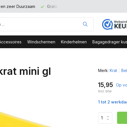
t en zeer Duurzaam
Gratis verzending binnen NL vanaf 100 eu
Accessoires
Windschermen
Kinderhelmen
Bagagedrager kus
rat mini gl
Merk:
Krat
Bek
15,95
Op vo
Incl. btw
1 tot 2 werkd