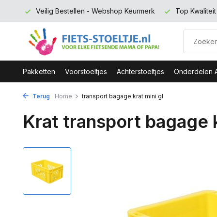
 euro
Veilig Bestellen - Webshop Keurmerk
Top Kwalitei
Pakketten
Voorstoeltjes
Achterstoeltjes
Onderdelen 
Terug
Home
transport bagage krat mini gl
Krat transport bagage k