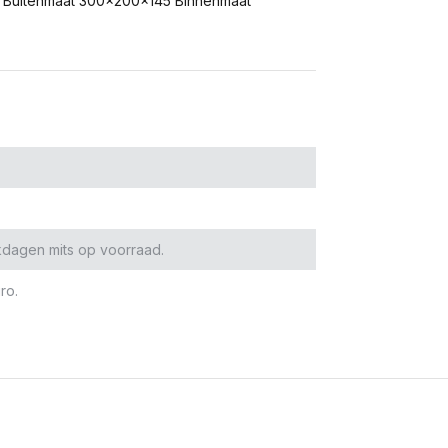
en: Buitenmaat 300x200x145 Binnenmaat
kdagen mits op voorraad.
ro.