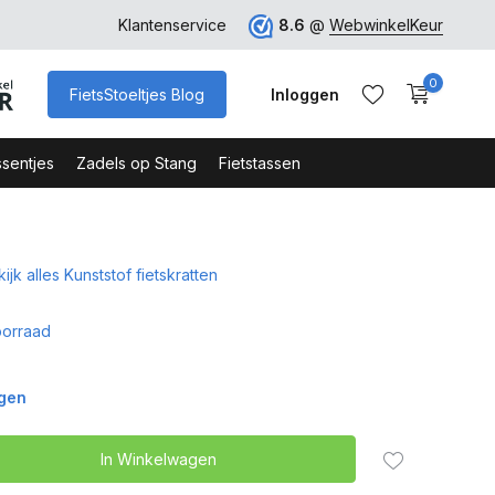
ro
Veilig Bestellen - Webshop Keurmerk
Klantenservice
8.6
@
WebwinkelKeur
0
FietsStoeltjes Blog
Inloggen
sentjes
Zadels op Stang
Fietstassen
ijk alles Kunststof fietskratten
Account aanmaken
Account aanmaken
orraad
agen
In Winkelwagen