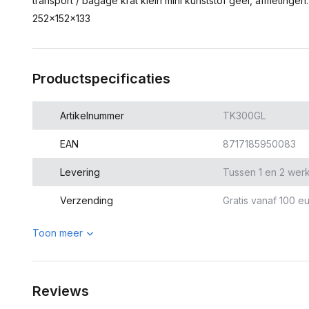
transport / bagage krat klein mini kunststof geel, afmeting
252x152x133
Productspecificaties
Artikelnummer
TK300GL
EAN
8717185950083
Levering
Tussen 1 en 2 wer
Verzending
Gratis vanaf 100 eu
Toon meer
Reviews