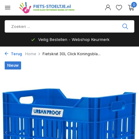
0
Top Kwaliteit en zeer Duurzaam
Terug
Home
Fietskrat 30L Click Koningsbla...
Nieuw