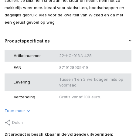
spullen. Je klikt hem snel aan het stuur en neemt hem net zo
makkelijk weer mee. Ideaal voor stadsritten, boodschappen en
dagelijks gebruik. Kies voor de kwaliteit van Wicked en ga met
een gerust gevoel op weg.
Productspecificaties
Artikelnummer
22-HO-013.N.428
EAN
8719128905419
Tussen 1 en 2 werkdagen mits op
Levering
voorraad.
Verzending
Gratis vanaf 100 euro.
Toon meer
Delen
Dit product is beschikbaar in de volgende uitvoeringen: