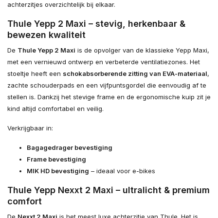
achterzitjes overzichtelijk bij elkaar.
Thule Yepp 2 Maxi – stevig, herkenbaar &
bewezen kwaliteit
De
Thule Yepp 2 Maxi
is de opvolger van de klassieke Yepp Maxi,
met een vernieuwd ontwerp en verbeterde ventilatiezones. Het
stoeltje heeft een
schokabsorberende zitting van EVA-materiaal
,
zachte schouderpads en een vijfpuntsgordel die eenvoudig af te
stellen is. Dankzij het stevige frame en de ergonomische kuip zit je
kind altijd comfortabel en veilig.
Verkrijgbaar in:
Bagagedrager bevestiging
Frame bevestiging
MIK HD bevestiging
– ideaal voor e-bikes
Thule Yepp Nexxt 2 Maxi – ultralicht & premium
comfort
De
Nexxt 2 Maxi
is het meest luxe achterzitje van Thule. Het is