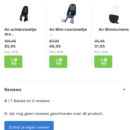
Air achterstoeltje
Air Mini voorstoeltje
Air Windscherm
dra...
...
109,95
87,95
35,95
85,95
68,95
31,95
Incl. btw
Incl. btw
Incl. btw
Reviews
0
/
Based on 0 reviews
5
Er zijn nog geen reviews geschreven over dit product..
Schrijf je eigen review