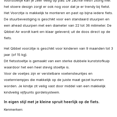
voorstoeltje kan je zeer veilig op pad. De zachte mesh zitting met
het stoere design zorgt er ook nog voor dat je er trendy bij fietst.
Het Voorzitje is makkelijk te monteren en past op bijna iedere fiets.
De stuurbevestiging is geschikt voor een standaard stuurpen en
een ahead stuurpen met een diameter van 22 tot 36 milimeter. De
Qibbel Air wordt kant-en-klaar geleverd; uit de doos direct op de
fiets.
Het Qibbel voorzitje is geschikt voor kinderen van 9 maanden tot 3
jaar (of 15 kg).
Dit fietsstoeltje is gemaakt van een sterke dubbele kunststofkuip
waardoor het een heel stevig stoeltje is.
Voor de voetjes zijn er verstelbare voetensteuntjes en
voetenriempjes die makkelijk op de juiste maat gezet kunnen
worden. Je kindje zit veilig vast door middel van een makkelijk
kindveilig vijfpunts gordelsysteem.
In eigen stijl met je kleine spruit heerlijk op de fiets.
Kenmerken: