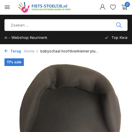
0
Top Kwaliteit en zeer Duurzaam
Terug
Home
babyschaal hoofdverkleiner plu...
11% sale