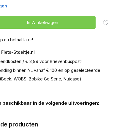
agen
In Winkelwagen
p nu betaal later!
 Fiets-Stoeltje.nl
zendkosten / € 3,99 voor Brievenbuspost!
zending binnen NL vanaf € 100 en op geselecteerde
 (Beck, WOBS, Bobike Go Serie, Nutcase)
is beschikbaar in de volgende uitvoeringen:
rde producten