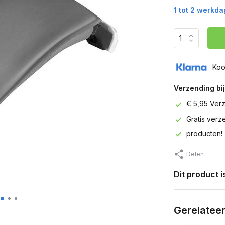
1 tot 2 werkd
Koo
Verzending bij
€ 5,95 Ver
Gratis ver
producten!
Delen
Dit product 
Gerelatee