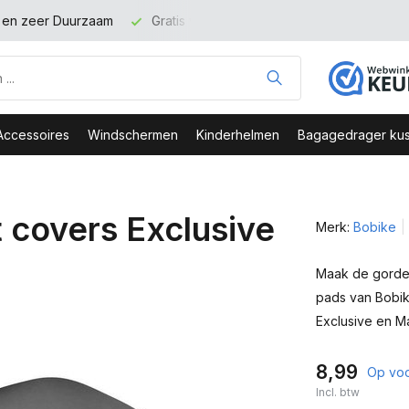
t en zeer Duurzaam
Gratis verzending binnen NL vanaf 100 eu
Accessoires
Windschermen
Kinderhelmen
Bagagedrager kus
 covers Exclusive
Merk:
Bobike
Maak de gordel
pads van Bobik
Exclusive en M
8,99
Op vo
Incl. btw