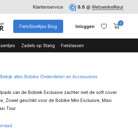
ro
Veilig Bestellen - Webshop Keurmerk
Klantenservice
8.6
@
WebwinkelKeur
0
FietsStoeltjes Blog
Inloggen
sentjes
Zadels op Stang
Fietstassen
Bekijk alles Bobike Onderdelen en Accessoires
Account aanmaken
Account aanmaken
pads van de Bobiek Exclusive zachter met de soft cover
e, Zowel geschikt voor de Bobike Mini Exclusive, Maxi
axi Tour
orraad