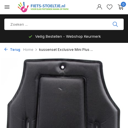
0
Veilig Bestellen - Webshop Keurmerk
Terug
Home
kussenset Exclusive Mini Plus ...