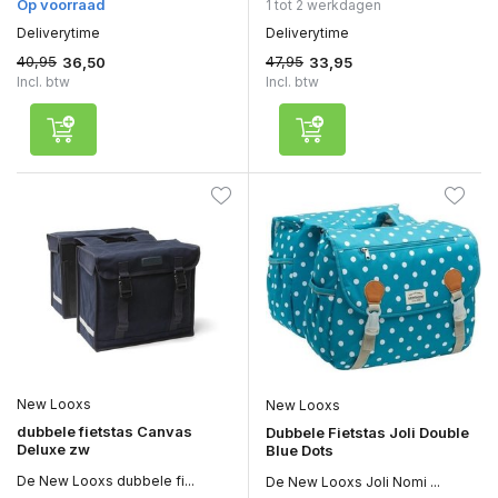
Op voorraad
1 tot 2 werkdagen
Deliverytime
Deliverytime
40,95
47,95
36,50
33,95
Incl. btw
Incl. btw
New Looxs
New Looxs
dubbele fietstas Canvas
Dubbele Fietstas Joli Double
Deluxe zw
Blue Dots
De New Looxs dubbele fi...
De New Looxs Joli Nomi ...