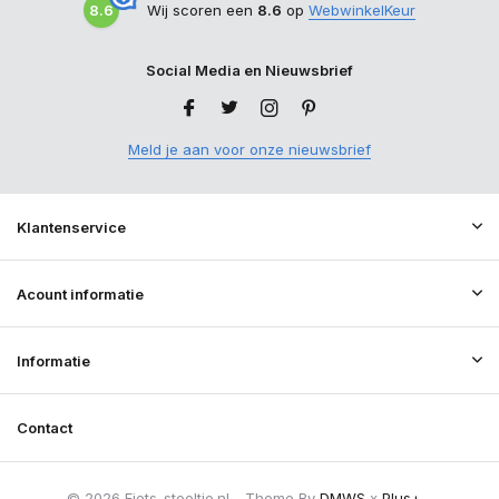
8.6
Wij scoren een
8.6
op
WebwinkelKeur
Social Media en Nieuwsbrief
Meld je aan voor onze nieuwsbrief
Klantenservice
Acount informatie
Informatie
Contact
© 2026 Fiets-stoeltje.nl - Theme By
DMWS
x
Plus+