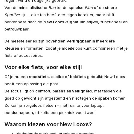
regen, wind en dagelijks gebruik.
Van de minimalistische
Bari
tot de speelse
Fiori
of de stoere
Sportive
-lijn – elke tas heeft een eigen karakter, maar blijft
herkenbaar door de
New Looxs-signatuur
: stijlvol, functioneel en
betrouwbaar.
De meeste series zijn bovendien
verkrijgbaar in meerdere
kleuren
en formaten, zodat je moeiteloos kunt combineren met je
fiets of accessoires.
Voor elke fiets, voor elke stijl
Of je nu een
stadsfiets
,
e-bike
of
bakfiets
gebruikt: New Looxs
heeft een oplossing die past.
De focus ligt op
comfort, balans en veiligheid
, met tassen die
goed op gewicht zijn afgestemd en niet tegen de spaken komen.
Zo kun je zorgeloos fietsen – met ruimte voor laptop,
boodschappen, of zelfs een picknick voor twee.
Waarom kiezen voor New Looxs?
Nederlands merk met jarenlange ervaring