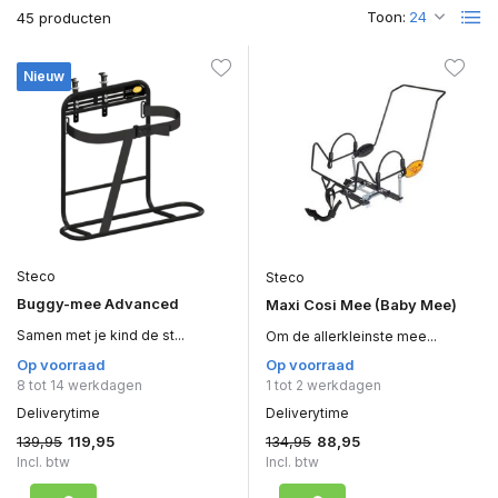
Toon:
45 producten
Nieuw
Steco
Steco
Buggy-mee Advanced
Maxi Cosi Mee (Baby Mee)
Samen met je kind de st...
Om de allerkleinste mee...
Op voorraad
Op voorraad
8 tot 14 werkdagen
1 tot 2 werkdagen
Deliverytime
Deliverytime
139,95
134,95
119,95
88,95
Incl. btw
Incl. btw