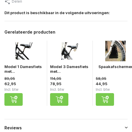
Delen
Dit product is beschikbaar in de volgende uitvoeringen:
Gerelateerde producten
Model 1 Damesfiets
Model 3 Damesfiets
Spaakafscherme
met...
met...
89,95
114,95
58,95
62,95
78,95
44,95
Incl. btw
Incl. btw
Incl. btw
Reviews