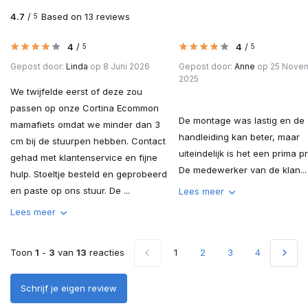
4.7
/
Based on 13 reviews
5
4
/
4
/
5
5
Gepost door:
Linda
op 8 Juni 2026
Gepost door:
Anne
op 25 Nove
2025
We twijfelde eerst of deze zou
passen op onze Cortina Ecommon
De montage was lastig en de
mamafiets omdat we minder dan 3
handleiding kan beter, maar
cm bij de stuurpen hebben. Contact
uiteindelijk is het een prima p
gehad met klantenservice en fijne
De medewerker van de klan...
hulp. Stoeltje besteld en geprobeerd
en paste op ons stuur. De ...
Lees meer
Lees meer
Toon
1
-
3
van
13
reacties
1
2
3
4
5
Schrijf je eigen review