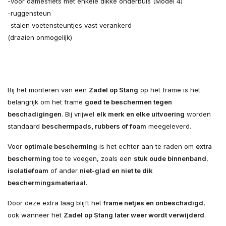
-voor damesfiets met enkele dikke onderbuis (Model 4)
-ruggensteun
-stalen voetensteuntjes vast verankerd
(draaien onmogelijk)
Bij het monteren van een
Zadel op Stang
op het frame is het
belangrijk om het frame
goed te beschermen tegen
beschadigingen
. Bij vrijwel
elk merk en elke uitvoering
worden
standaard
beschermpads, rubbers of foam
meegeleverd.
Voor
optimale bescherming
is het echter aan te raden om
extra
bescherming
toe te voegen, zoals een
stuk oude binnenband
,
isolatiefoam
of ander
niet-glad en niet te dik
beschermingsmateriaal
.
Door deze extra laag blijft het
frame netjes en onbeschadigd
,
ook wanneer het
Zadel op Stang later weer wordt verwijderd
.