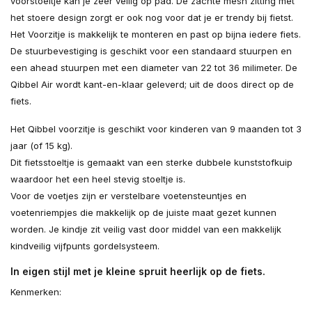
voorstoeltje kan je zeer veilig op pad. De zachte mesh zitting met
het stoere design zorgt er ook nog voor dat je er trendy bij fietst.
Het Voorzitje is makkelijk te monteren en past op bijna iedere fiets.
De stuurbevestiging is geschikt voor een standaard stuurpen en
een ahead stuurpen met een diameter van 22 tot 36 milimeter. De
Qibbel Air wordt kant-en-klaar geleverd; uit de doos direct op de
fiets.
Het Qibbel voorzitje is geschikt voor kinderen van 9 maanden tot 3
jaar (of 15 kg).
Dit fietsstoeltje is gemaakt van een sterke dubbele kunststofkuip
waardoor het een heel stevig stoeltje is.
Voor de voetjes zijn er verstelbare voetensteuntjes en
voetenriempjes die makkelijk op de juiste maat gezet kunnen
worden. Je kindje zit veilig vast door middel van een makkelijk
kindveilig vijfpunts gordelsysteem.
In eigen stijl met je kleine spruit heerlijk op de fiets.
Kenmerken: