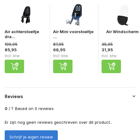
Air achterstoeltje
Air Mini voorstoeltje
Air Windscherm
dra...
...
109,95
87,95
35,95
85,95
68,95
31,95
Incl. btw
Incl. btw
Incl. btw
Reviews
0
/
Based on 0 reviews
5
Er zijn nog geen reviews geschreven over dit product..
Schrijf je eigen review