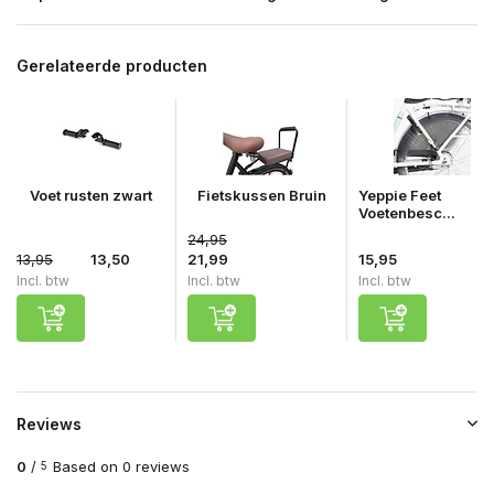
Gerelateerde producten
Voet rusten zwart
Fietskussen Bruin
Yeppie Feet
Voetenbesc...
24,95
13,95
13,50
21,99
15,95
Incl. btw
Incl. btw
Incl. btw
Reviews
0
/
Based on 0 reviews
5