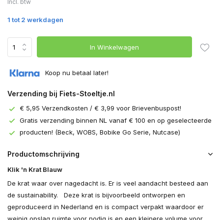
Incl. btw
1 tot 2 werkdagen
In Winkelwagen
Koop nu betaal later!
Verzending bij Fiets-Stoeltje.nl
€ 5,95 Verzendkosten / € 3,99 voor Brievenbuspost!
Gratis verzending binnen NL vanaf € 100 en op geselecteerde
producten! (Beck, WOBS, Bobike Go Serie, Nutcase)
Productomschrijving
Klik 'n Krat Blauw
De krat waar over nagedacht is. Er is veel aandacht besteed aan
de sustainability. Deze krat is bijvoorbeeld ontworpen en
geproduceerd in Nederland en is compact verpakt waardoor er
weinig opslag ruimte voor nodig is en een kleinere volume voor