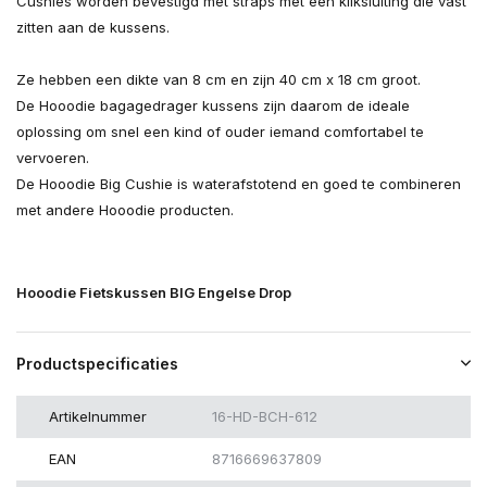
Cushies worden bevestigd met straps met een kliksluiting die vast
zitten aan de kussens.
Ze hebben een dikte van 8 cm en zijn 40 cm x 18 cm groot.
De Hooodie bagagedrager kussens zijn daarom de ideale
oplossing om snel een kind of ouder iemand comfortabel te
vervoeren.
De Hooodie Big Cushie is waterafstotend en goed te combineren
met andere Hooodie producten.
Hooodie Fietskussen BIG Engelse Drop
Productspecificaties
Artikelnummer
16-HD-BCH-612
EAN
8716669637809