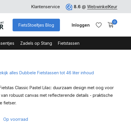
ro
Veilig Bestellen - Webshop Keurmerk
Klantenservice
8.6
@
WebwinkelKeur
0
FietsStoeltjes Blog
Inloggen
sentjes
Zadels op Stang
Fietstassen
ekijk alles Dubbele Fietstassen tot 46 liter inhoud
Account aanmaken
Account aanmaken
etstas Classic Pastel Lilac: duurzaam design met oog voor
 van robuust canvas met reflecterende details - praktische
 fietser.
5
Op voorraad