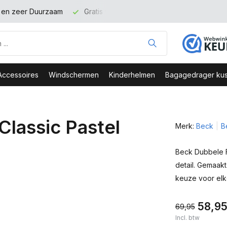
t en zeer Duurzaam
Gratis verzending binnen NL vanaf 100 eu
Accessoires
Windschermen
Kinderhelmen
Bagagedrager kus
Classic Pastel
Merk:
Beck
B
Beck Dubbele Fi
detail. Gemaakt
keuze voor elke
58,9
69,95
Incl. btw