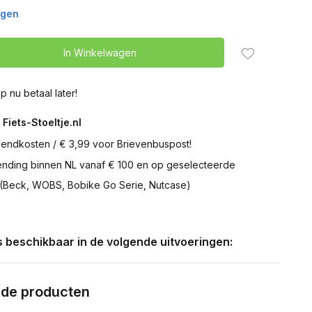
agen
In Winkelwagen
p nu betaal later!
 Fiets-Stoeltje.nl
zendkosten / € 3,99 voor Brievenbuspost!
zending binnen NL vanaf € 100 en op geselecteerde
 (Beck, WOBS, Bobike Go Serie, Nutcase)
is beschikbaar in de volgende uitvoeringen:
rde producten