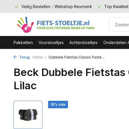
 euro
Veilig Bestellen - Webshop Keurmerk
Top Kwalitei
Pakketten
Voorstoeltjes
Achterstoeltjes
Onderdelen 
Terug
Home
Dubbele Fietstas Classic Paste...
Beck Dubbele Fietstas 
Lilac
16% sale