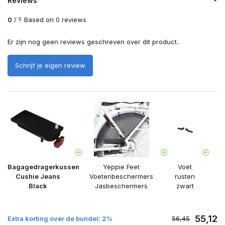
Reviews
0
/
Based on 0 reviews
5
Er zijn nog geen reviews geschreven over dit product..
Schrijf je eigen review
Bagagedragerkussen
Yeppie Feet
Voet
Cushie Jeans
Voetenbeschermers
rusten
z
Black
Jasbeschermers
zwart
ru
55,12
Extra korting over de bundel: 2%
56,45