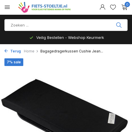
0
Veilig Bestellen - Webshop Keurmerk
Terug
Home
Bagagedragerkussen Cushie Jean...
7% sale