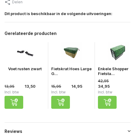
Delen
Dit product is beschikbaar in de volgende uitvoeringen:
Gerelateerde producten
Voet rusten zwart
Fietskrat Hoes Large
Enkele Shopper
G...
Fietsta...
42,95
13,95
13,50
15,95
14,95
34,95
Incl. btw
Incl. btw
Incl. btw
Reviews