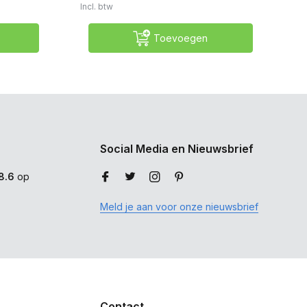
Incl. btw
Inc
Toevoegen
Social Media en Nieuwsbrief
8.6
op
Meld je aan voor onze nieuwsbrief
Contact