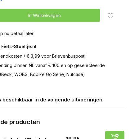
In Winkelwagen
p nu betaal later!
 Fiets-Stoeltje.nl
zendkosten / € 3,99 voor Brievenbuspost!
zending binnen NL vanaf € 100 en op geselecteerde
 (Beck, WOBS, Bobike Go Serie, Nutcase)
is beschikbaar in de volgende uitvoeringen:
rde producten
49,95