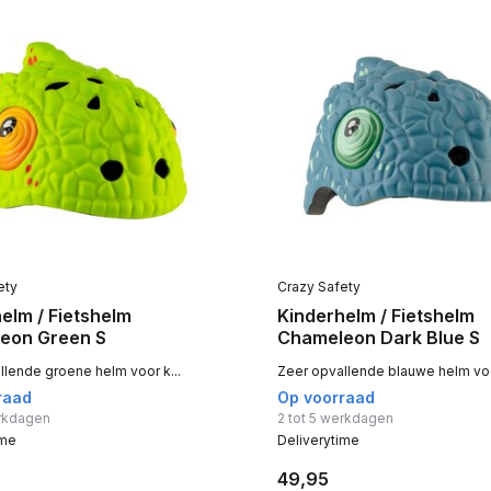
ety
Crazy Safety
elm / Fietshelm
Kinderhelm / Fietshelm
eon Green S
Chameleon Dark Blue S
llende groene helm voor k...
Zeer opvallende blauwe helm voor
raad
Op voorraad
erkdagen
2 tot 5 werkdagen
ime
Deliverytime
49,95