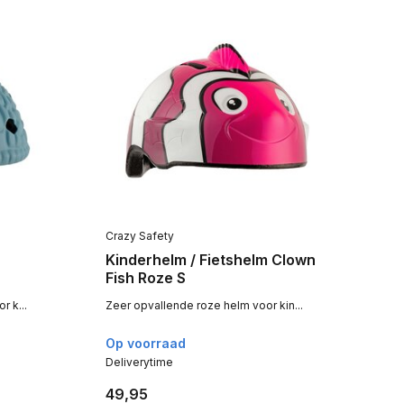
Crazy Safety
Cr
Kinderhelm / Fietshelm Clown
Ki
Fish Roze S
Ch
 k...
Zeer opvallende roze helm voor kin...
Zee
Op voorraad
Op
Deliverytime
Del
49,95
49