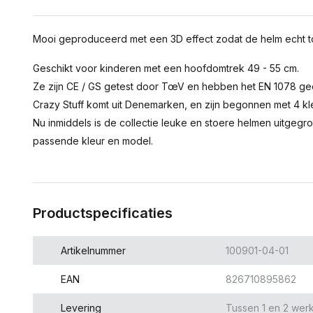
Mooi geproduceerd met een 3D effect zodat de helm echt to
Geschikt voor kinderen met een hoofdomtrek 49 - 55 cm.
Ze zijn CE / GS getest door TœV en hebben het EN 1078 gec
Crazy Stuff komt uit Denemarken, en zijn begonnen met 4 kle
Nu inmiddels is de collectie leuke en stoere helmen uitgegr
passende kleur en model.
Productspecificaties
Artikelnummer
100901-04-01
EAN
826710895862
Levering
Tussen 1 en 2 wer