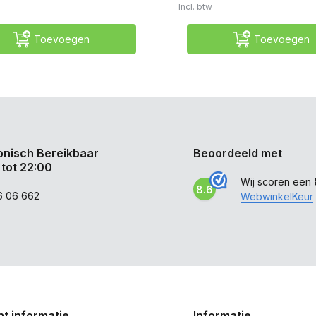
Incl. btw
Toevoegen
Toevoegen
onisch Bereikbaar
Beoordeeld met
 tot 22:00
Wij scoren een
8.6
6 06 662
WebwinkelKeur
t informatie
Informatie