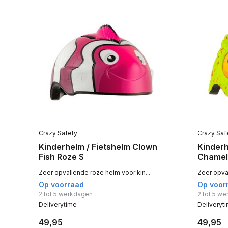
Crazy Safety
Crazy Saf
Kinderhelm / Fietshelm Clown
Kinderh
Fish Roze S
Chamel
Zeer opvallende roze helm voor kin...
Zeer opva
Op voorraad
Op voor
2 tot 5 werkdagen
2 tot 5 w
Deliverytime
Deliveryt
49,95
49,95