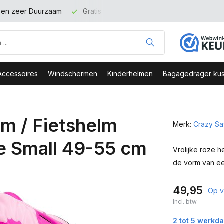
t en zeer Duurzaam
Gratis verzending binnen NL vanaf 100 eu
Accessoires
Windschermen
Kinderhelmen
Bagagedrager kus
m / Fietshelm
Merk:
Crazy Sa
se Small 49-55 cm
Vrolijke roze h
de vorm van ee
49,95
Op v
Incl. btw
2 tot 5 werkd