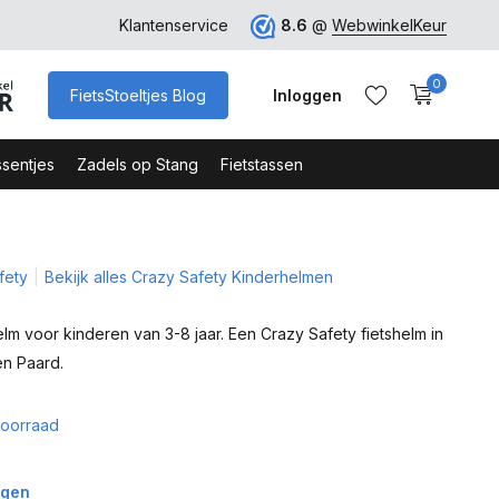
ro
Veilig Bestellen - Webshop Keurmerk
Klantenservice
8.6
@
WebwinkelKeur
0
FietsStoeltjes Blog
Inloggen
sentjes
Zadels op Stang
Fietstassen
fety
Bekijk alles Crazy Safety Kinderhelmen
Account aanmaken
Account aanmaken
elm voor kinderen van 3-8 jaar. Een Crazy Safety fietshelm in
n Paard.
oorraad
agen