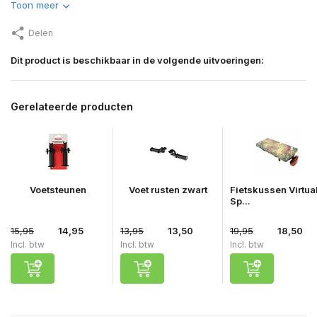
Toon meer
Delen
Dit product is beschikbaar in de volgende uitvoeringen:
Gerelateerde producten
Voetsteunen
Voet rusten zwart
Fietskussen Virtua
Sp...
15,95
14,95
13,95
13,50
19,95
18,50
Incl. btw
Incl. btw
Incl. btw