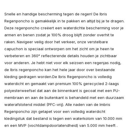
Snelle en handige bescherming tegen de regen! De Ibris
Regenponcho is gemakkelijk in te pakken en altijd bij je te dragen.
Deze regenponcho creëert een waterdichte bescherming voor je
armen en benen zodat je 100% droog blijft zonder overhit te
raken. Navigeer veilig door het verkeer, onze verstelbare
capuchon is speciaal ontworpen om het zicht om je heen te
verbeteren en 360° reflecterende details houden je zichtbaar
voor anderen. Je hebt niet voor elk seizoen een regenjas nodig,
de Ibris regenponcho kan het hele jaar door over bestaande
kleding gedragen worden.De Ibris Regenponcho is volledig
waterdicht en gemaakt van premium 100% gerecycled 2-laags
polyesterweefsel dat aan de binnenkant is gecoat met een PU-
membraan en aan de buitenkant is behandeld met een duurzaam
waterafstotend middel (PFC-vrij). Alle naden van de Imbris
Regenponcho zijn getapet voor een volledig waterdicht
kledingstuk dat bestand is tegen een waterkolom van 10.000 mm
en een MVP (vochtdampdoorlatendheid) van 5.000 mm heeft .