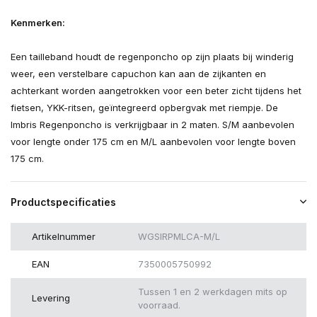
Kenmerken:
Een tailleband houdt de regenponcho op zijn plaats bij winderig
weer, een verstelbare capuchon kan aan de zijkanten en
achterkant worden aangetrokken voor een beter zicht tijdens het
fietsen, YKK-ritsen, geïntegreerd opbergvak met riempje. De
Imbris Regenponcho is verkrijgbaar in 2 maten. S/M aanbevolen
voor lengte onder 175 cm en M/L aanbevolen voor lengte boven
175 cm.
Productspecificaties
Artikelnummer
WGSIRPMLCA-M/L
EAN
7350005750992
Tussen 1 en 2 werkdagen mits op
Levering
voorraad.