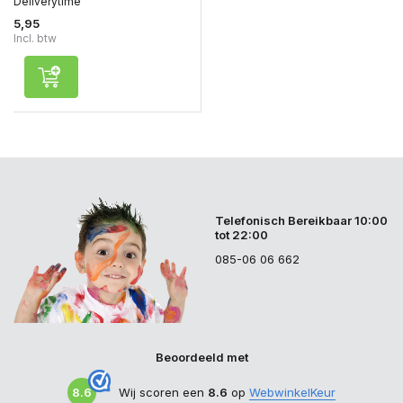
Deliverytime
5,95
Incl. btw
Telefonisch Bereikbaar 10:00
tot 22:00
085-06 06 662
Beoordeeld met
8.6
Wij scoren een
8.6
op
WebwinkelKeur