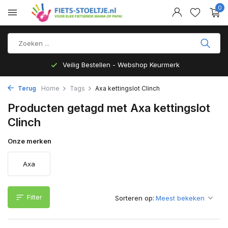
0
Veilig Bestellen - Webshop Keurmerk
Terug
Home
Tags
Axa kettingslot Clinch
Producten getagd met Axa kettingslot
Clinch
Onze merken
Axa
Filter
Sorteren op: