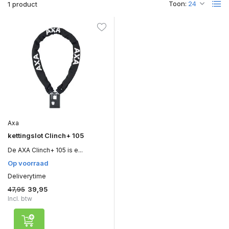
Toon:
1 product
Axa
kettingslot Clinch+ 105
De AXA Clinch+ 105 is e...
Op voorraad
Deliverytime
47,95
39,95
Incl. btw