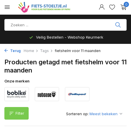
0
Veilig Bestellen - Webshop Keurmerk
Terug
Home
Tags
fietshelm voor 11 maanden
Producten getagd met fietshelm voor 11
maanden
Onze merken
Filter
Sorteren op: