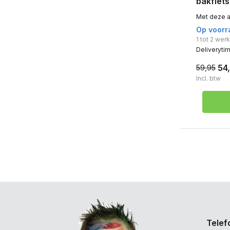
bakfiets
Met deze a
Op voorr
1 tot 2 we
Deliveryti
54
59,95
Incl. btw
Telef