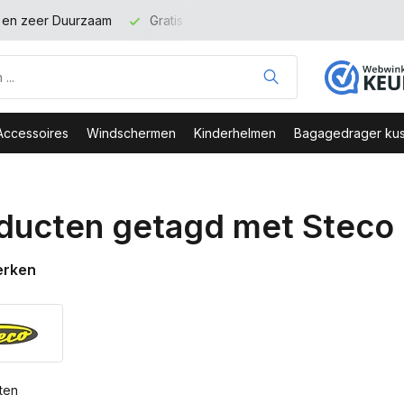
is verzending binnen NL vanaf 100 euro
Veilig Bestellen - We
Accessoires
Windschermen
Kinderhelmen
Bagagedrager kus
ducten getagd met Steco
erken
ten