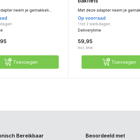
bakfiets
dapter neem je gemakkeli...
Met deze adapter neem je gemakk
aad
Op voorraad
rkdagen
1 tot 2 werkdagen
me
Deliverytime
,95
59,95
Incl. btw
Toevoegen
Toevoegen
onisch Bereikbaar
Beoordeeld met