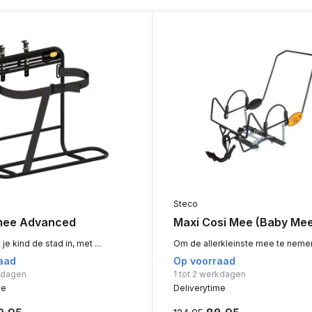
Steco
mee Advanced
Maxi Cosi Mee (Baby Me
e kind de stad in, met ...
Om de allerkleinste mee te nemen 
aad
Op voorraad
rkdagen
1 tot 2 werkdagen
me
Deliverytime