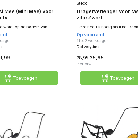
Steco
si Mee (Mini Mee) voor
Dragerverlenger voor ta
ets
zitje Zwart
e wordt op de bodem van ...
Deze heeft u nodig als u het Bobk
aad
Op voorraad
rkdagen
1 tot 2 werkdagen
me
Deliverytime
9,99
25,95
28,95
Incl. btw
Toevoegen
Toevoegen