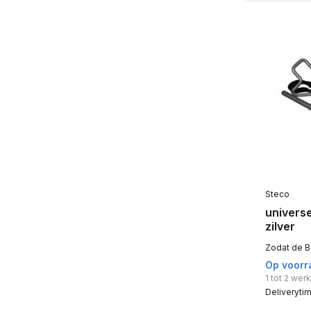
Steco
univers
zilver
Zodat de Bo
Op voorr
1 tot 2 we
Deliveryti