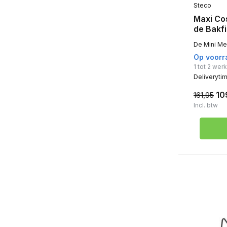
Steco
Maxi Co
de Bakfi
De Mini Me
Op voorr
1 tot 2 we
Deliveryti
10
161,95
Incl. btw