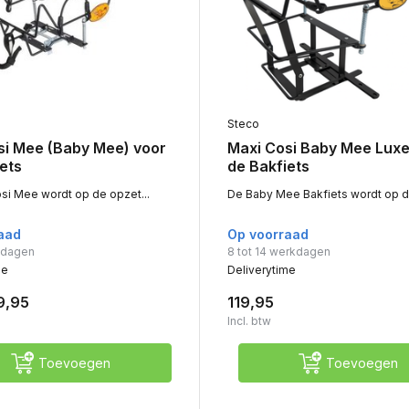
Steco
si Mee (Baby Mee) voor
Maxi Cosi Baby Mee Luxe
ets
de Bakfiets
si Mee wordt op de opzet...
De Baby Mee Bakfiets wordt op de
aad
Op voorraad
rkdagen
8 tot 14 werkdagen
me
Deliverytime
9,95
119,95
Incl. btw
Toevoegen
Toevoegen