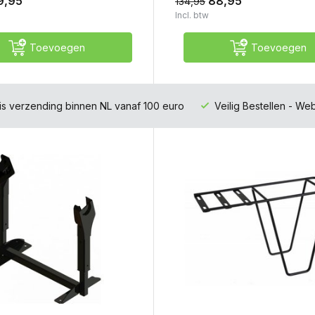
9,95
88,95
134,95
Incl. btw
Toevoegen
Toevoegen
is verzending binnen NL vanaf 100 euro
Veilig Bestellen - W