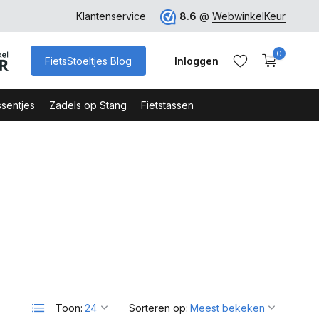
bshop Keurmerk
Klantenservice
8.6
@
WebwinkelKeur
0
FietsStoeltjes Blog
Inloggen
sentjes
Zadels op Stang
Fietstassen
Account aanmaken
Account aanmaken
Toon:
Sorteren op: