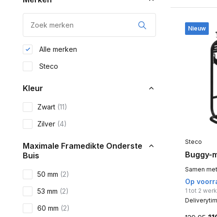
Nieuw
Alle merken
Steco
Kleur
Zwart
(11)
Zilver
(4)
Steco
Maximale Framedikte Onderste
Buggy-
Buis
Samen met j
50 mm
(2)
Op voorr
53 mm
(2)
1 tot 2 we
Deliveryti
60 mm
(2)