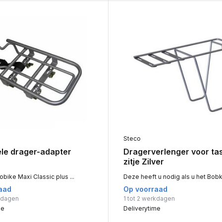
Steco
ele drager-adapter
Dragerverlenger voor ta
zitje Zilver
bike Maxi Classic plus ...
Deze heeft u nodig als u het Bobk
aad
Op voorraad
rkdagen
1 tot 2 werkdagen
me
Deliverytime