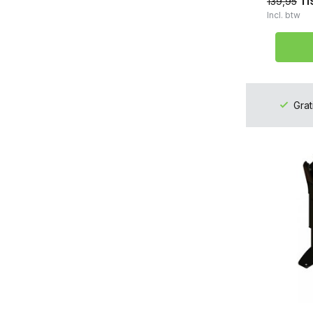
11
139,95
Incl. btw
Grat