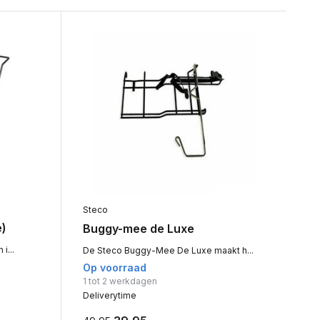
Steco
e)
Buggy-mee de Luxe
i...
De Steco Buggy-Mee De Luxe maakt h...
Op voorraad
1 tot 2 werkdagen
Deliverytime