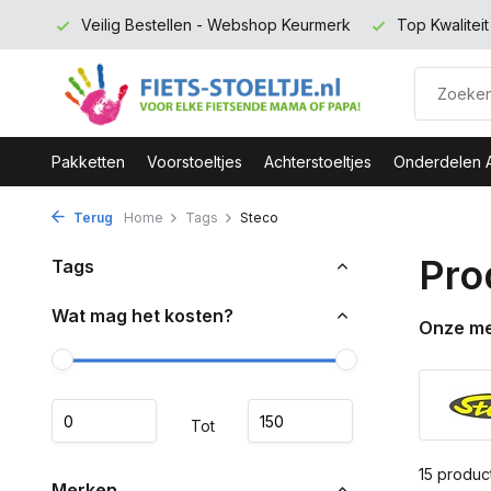
- Webshop Keurmerk
Top Kwaliteit en zeer Duurzaam
Grat
Pakketten
Voorstoeltjes
Achterstoeltjes
Onderdelen 
Terug
Home
Tags
Steco
Pro
Tags
Wat mag het kosten?
Onze m
Tot
15 produc
Merken