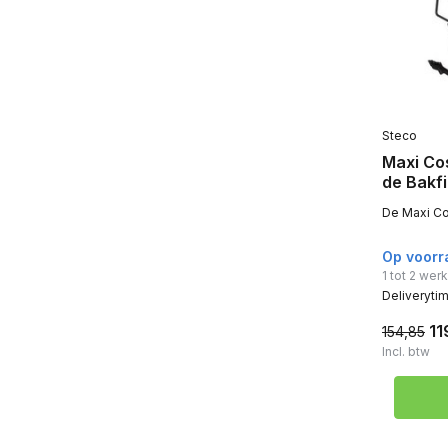
Steco
Maxi Co
de Bakfi
De Maxi Co
Op voorr
1 tot 2 we
Deliveryti
11
154,85
Incl. btw