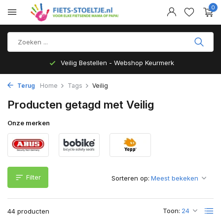
0
Top Kwaliteit en zeer Duurzaam
Terug
Home
Tags
Veilig
Producten getagd met Veilig
Onze merken
Filter
Sorteren op:
Toon:
44 producten