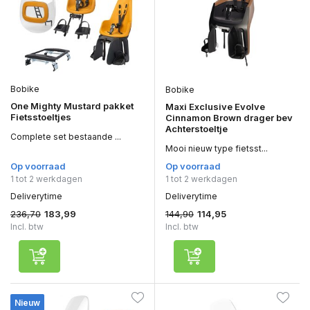
Bobike
Bobike
One Mighty Mustard pakket
Maxi Exclusive Evolve
Fietsstoeltjes
Cinnamon Brown drager bev
Achterstoeltje
Complete set bestaande ...
Mooi nieuw type fietsst...
Op voorraad
Op voorraad
1 tot 2 werkdagen
1 tot 2 werkdagen
Deliverytime
Deliverytime
236,70
144,90
183,99
114,95
Incl. btw
Incl. btw
Nieuw