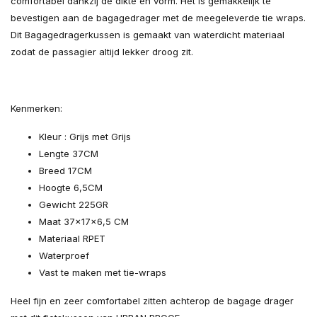
comfortabel dankzij de dikte en vorm. Het is gemakkelijk te
bevestigen aan de bagagedrager met de meegeleverde tie wraps.
Dit Bagagedragerkussen is gemaakt van waterdicht materiaal
zodat de passagier altijd lekker droog zit.
Kenmerken:
Kleur : Grijs met Grijs
Lengte 37CM
Breed 17CM
Hoogte 6,5CM
Gewicht 225GR
Maat 37x17x6,5 CM
Materiaal RPET
Waterproef
Vast te maken met tie-wraps
Heel fijn en zeer comfortabel zitten achterop de bagage drager