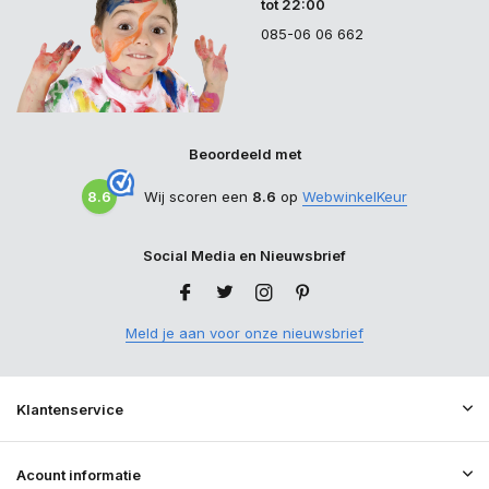
tot 22:00
085-06 06 662
Beoordeeld met
8.6
Wij scoren een
8.6
op
WebwinkelKeur
Social Media en Nieuwsbrief
Meld je aan voor onze nieuwsbrief
Klantenservice
Acount informatie