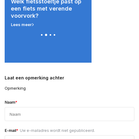
Welk fietsstoeltje past op
Fietsstoeltje op ee
een fiets met verende
bagagedrager: wat 
voorvork?
mogelijkheden?
Lees meer
Lees meer
Laat een opmerking achter
Opmerking
*
Naam
*
E-mail
Uw e-mailadres wordt niet gepubliceerd.