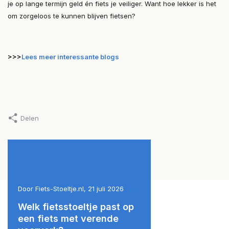
je op lange termijn geld én fiets je veiliger. Want hoe lekker is het
om zorgeloos te kunnen blijven fietsen?
>>>
Lees meer interessante blogs
Delen
6
Door Fiets-Stoeltje.nl, 21 juli 2026
Door Fiets-Stoeltje.nl, 9 jul
Welk fietsstoeltje past op
Fietsstoeltje op ee
een fiets met verende
bagagedrager: wat 