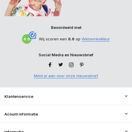
Beoordeeld met
8.6
Wij scoren een
8.6
op
WebwinkelKeur
Social Media en Nieuwsbrief
Meld je aan voor onze nieuwsbrief
Klantenservice
Acount informatie
Informatie