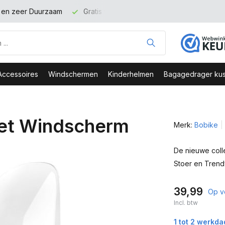
t en zeer Duurzaam
Gratis verzending binnen NL vanaf 100 eu
Accessoires
Windschermen
Kinderhelmen
Bagagedrager kus
et Windscherm
Merk:
Bobike
De nieuwe colle
Stoer en Trend
39,99
Op v
Incl. btw
1 tot 2 werkd