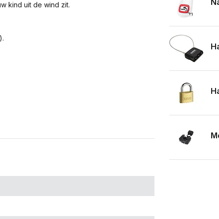
Na
w kind uit de wind zit.
).
Ha
Ha
Mo