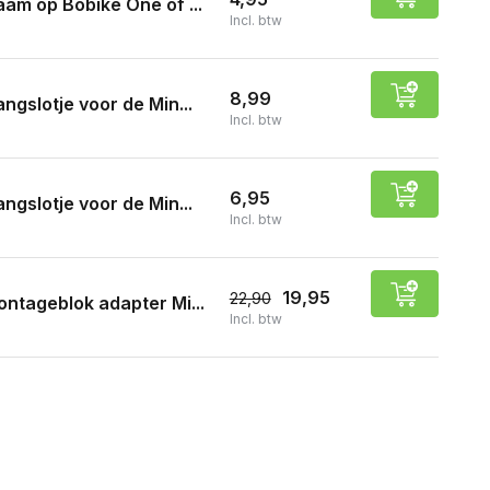
am op Bobike One of ...
Incl. btw
8,99
ngslotje voor de Min...
Incl. btw
6,95
ngslotje voor de Min...
Incl. btw
19,95
22,90
ntageblok adapter Mi...
Incl. btw