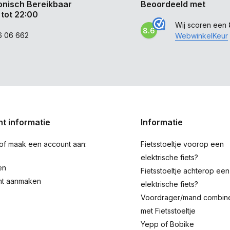
onisch Bereikbaar
Beoordeeld met
 tot 22:00
Wij scoren een
8.6
6 06 662
WebwinkelKeur
t informatie
Informatie
 of maak een account aan:
Fietsstoeltje voorop een
elektrische fiets?
en
Fietsstoeltje achterop een
nt aanmaken
elektrische fiets?
Voordrager/mand combin
met Fietsstoeltje
Yepp of Bobike