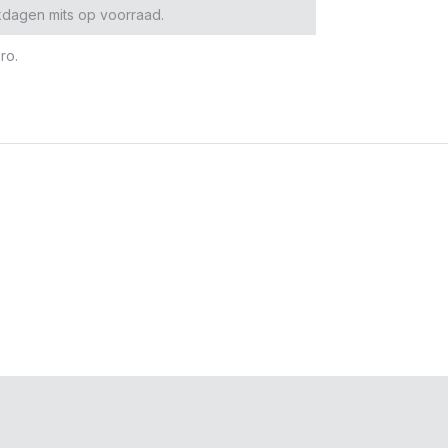
kdagen mits op voorraad.
ro.