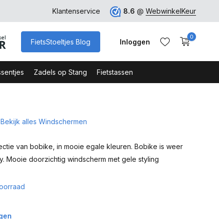
ro
Veilig Bestellen - Webshop Keurmerk
Klantenservice
8.6
@
WebwinkelKeur
0
FietsStoeltjes Blog
Inloggen
sentjes
Zadels op Stang
Fietstassen
Bekijk alles Windschermen
Account aanmaken
Account aanmaken
ctie van bobike, in mooie egale kleuren. Bobike is weer
y. Mooie doorzichtig windscherm met gele styling
oorraad
agen