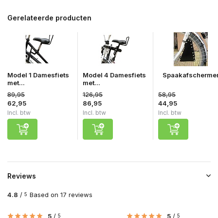
Gerelateerde producten
Model 1 Damesfiets
Model 4 Damesfiets
Spaakafscherme
met...
met...
89,95
126,95
58,95
62,95
86,95
44,95
Incl. btw
Incl. btw
Incl. btw
Reviews
4.8
/
Based on 17 reviews
5
5
/
5
/
5
5