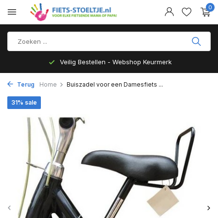
0
Veilig Bestellen - Webshop Keurmerk
Terug
Home
Buiszadel voor een Damesfiets ...
31% sale