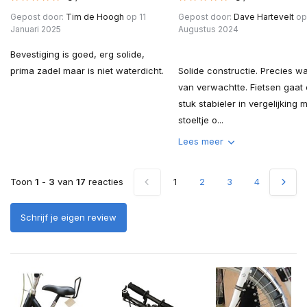
Gepost door:
Tim de Hoogh
op 11
Gepost door:
Dave Hartevelt
op
Januari 2025
Augustus 2024
Bevestiging is goed, erg solide,
prima zadel maar is niet waterdicht.
Solide constructie. Precies wa
van verwachtte. Fietsen gaat
stuk stabieler in vergelijking 
stoeltje o...
Lees meer
Toon
1
-
3
van
17
reacties
1
2
3
4
5
Schrijf je eigen review